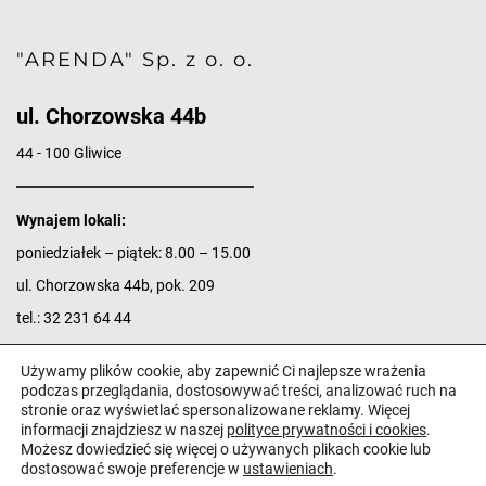
"ARENDA" Sp. z o. o.
ul. Chorzowska 44b
44 - 100 Gliwice
Wynajem lokali:
poniedziałek – piątek: 8.00 – 15.00
ul. Chorzowska 44b, pok. 209
tel.:
32 231 64 44
e-mail:
biuro@arenda.pl
Używamy plików cookie, aby zapewnić Ci najlepsze wrażenia
Napisz do nas w 2 minuty.
podczas przeglądania, dostosowywać treści, analizować ruch na
stronie oraz wyświetlać spersonalizowane reklamy. Więcej
informacji znajdziesz w naszej
polityce prywatności i cookies
.
Możesz dowiedzieć się więcej o używanych plikach cookie lub
dostosować swoje preferencje w
ustawieniach
.