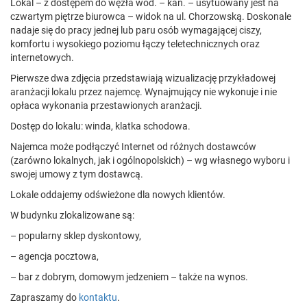
Lokal – z dostępem do węzła wod. – kan. – usytuowany jest na
czwartym piętrze biurowca – widok na ul. Chorzowską. Doskonale
nadaje się do pracy jednej lub paru osób wymagającej ciszy,
komfortu i wysokiego poziomu łączy teletechnicznych oraz
internetowych.
Pierwsze dwa zdjęcia przedstawiają wizualizację przykładowej
aranżacji lokalu przez najemcę. Wynajmujący nie wykonuje i nie
opłaca wykonania przestawionych aranżacji.
Dostęp do lokalu: winda, klatka schodowa.
Najemca może podłączyć Internet od różnych dostawców
(zarówno lokalnych, jak i ogólnopolskich) – wg własnego wyboru i
swojej umowy z tym dostawcą.
Lokale oddajemy odświeżone dla nowych klientów.
W budynku zlokalizowane są:
– popularny sklep dyskontowy,
– agencja pocztowa,
– bar z dobrym, domowym jedzeniem – także na wynos.
Zapraszamy do
kontaktu
.