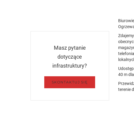
Biurowie
Ogrzewa
Zdajemy 
obecnych
Masz pytanie
magazyn
telefoni
dotyczące
lokalnyc
infrastruktury?
Udostęp
40 m dla
SKONTAKTUJ SIĘ
Przewidz
terenie 