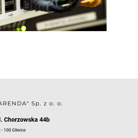
ARENDA" Sp. z o. o.
l. Chorzowska 44b
 - 100 Gliwice